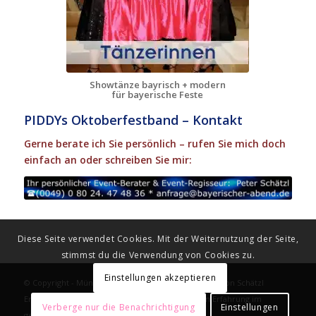
Showtänze bayrisch + modern
für bayerische Feste
PIDDYs Oktoberfestband – Kontakt
Gerne berate ich Sie persönlich – rufen Sie mich doch
einfach an oder schreiben Sie mir:
Diese Seite verwendet Cookies. Mit der Weiternutzung der Seite,
stimmst du die Verwendung von Cookies zu.
Einstellungen akzeptieren
© Copyright - Münchner Schmankerl Musi - Partner von Schätzl
Ereignismanagement - Marktführer mit 49 Jahren Erfahrung im
Verberge nur die Benachrichtigung
Einstellungen
gesamten Freistaat |
Sitemap