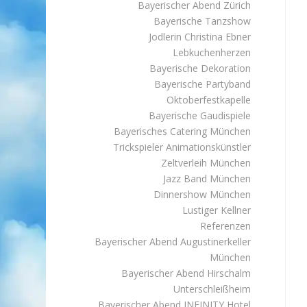
Bayerischer Abend Zürich
Bayerische Tanzshow
Jodlerin Christina Ebner
Lebkuchenherzen
Bayerische Dekoration
Bayerische Partyband
Oktoberfestkapelle
Bayerische Gaudispiele
Bayerisches Catering München
Trickspieler Animationskünstler
Zeltverleih München
Jazz Band München
Dinnershow München
Lustiger Kellner
Referenzen
Bayerischer Abend Augustinerkeller
München
Bayerischer Abend Hirschalm
Unterschleißheim
Bayerischer Abend INFINITY Hotel