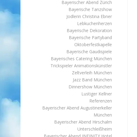
Bayerischer Abend Zürich
Bayerische Tanzshow
Jodlerin Christina Ebner
Lebkuchenherzen
Bayerische Dekoration
Bayerische Partyband
Oktoberfestkapelle
Bayerische Gaudispiele
Bayerisches Catering München
Trickspieler Animationskünstler
Zeltverleih München
Jazz Band München
Dinnershow München
Lustiger Kellner
Referenzen
Bayerischer Abend Augustinerkeller
München
Bayerischer Abend Hirschalm
Unterschleißheim
Bayerischer Abend INFINITY Hotel